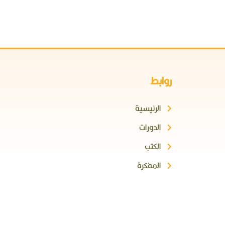
روابط
استغلال- الإشاعات- الغرور والكبر- النفاق)
الرئيسية
الدورات
الكتب
المفكرة