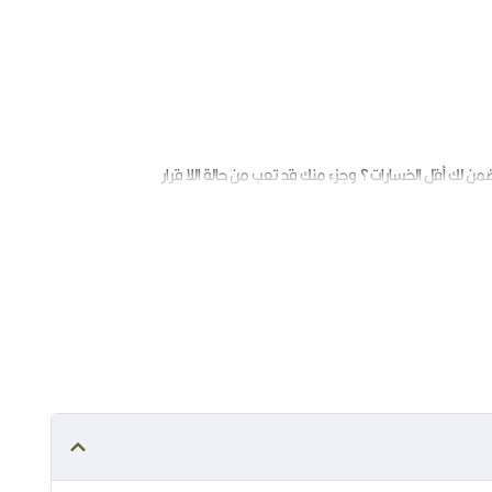
من لك أقل الخسارات؟ وجزء منك قد تعب من حالة اللا قرار
الأحيان؟
د على هذه الأرض؟
أنه في محاولة دائمة للتحكم بزمام أموره ولكنه يفشل في النهاية
صول لغايتك عبر التبصر في نفسك