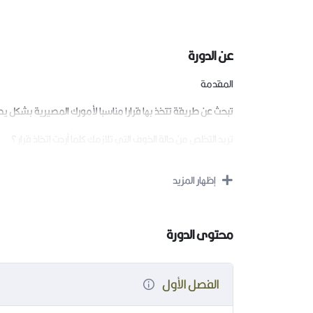
عن الدورة
المقدمة
تبحث عن طريقة تتخذ بها قرارا مناسبا لأمورك المصيرية بشكل يض
تريد التخلص من حالة الخوف التي تلازمك كلما أردت إتخاذ قرار؟
تعاني من حالة الوحدة الغريبة التي تشعرك بالضياع في كثير من 
إظهار المزيد
تراودك الكثير من الأسئلة عن سبب وجودك لدرجة أنك تجد أنك زائ
تشعر في كثير من المرات أنك شخص مستعجل لا يتحكم بأعصابه ل
محتوى الدورة
تحلم أنك تكون شخصا منجزا قادرا أن يحقق انجاز يرضيه؟
تشعر بأنك عالقا
الفصل الأول
هذه الدورة ستعينك على حل وفك الحيرة وإكتشاف رسالتك والو