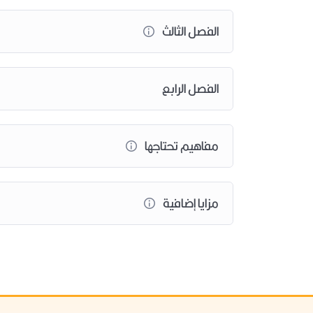
تتمكن من فهم الحياة الفهم الذي يجعلك تقوم من جديد 
الفصل الثالث
ماذا يحدث لك بعد شهر من تطبيق البرنامج
الفصل الرابع
بعد متابعتك للبرنامج فإنك ستكون قادر على أن
تستبصر نفسك أكثر وترتفع بصيرتك
مفاهيم تحتاجها
تزيل القلق عنك وتُجيبك عن استفسارات كثيرة كانت تجو
تبث فيك الراحة النفسية والطمأنينة.
تزيل عنك مشاعر الحزن والاكتئاب وتبث فيك مشاعر تعم با
مزايا إضافية
تخلصك من كل المعيقات التي تمنعك من التقدم والنجاح
في نهاية الدورة ستكون قد إكتشفت رسالتك في الحياة.
ستتحفز لتغيير واقعك وتحسين نفسك.
تحول كل مشاعرك السلبية لإيجابية.
تخلصك من الأفكار التشاؤمية.
تشرق روحك.