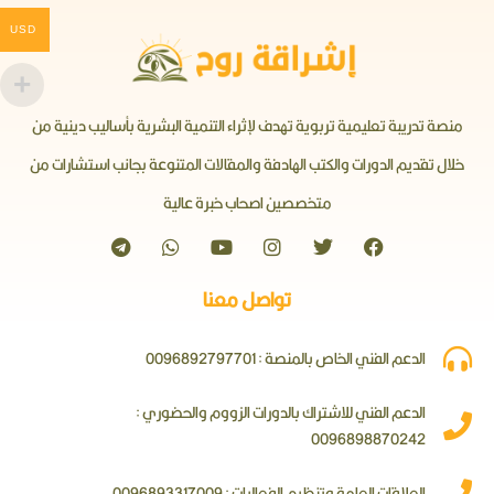
USD
منصة تدريبة تعليمية تربوية تهدف لإثراء التنمية البشرية بأساليب دينية من
خلال تقديم الدورات والكتب الهادفة والمقالات المتنوعة بجانب استشارات من
متخصصين اصحاب خبرة عالية
تواصل معنا
الدعم الفني الخاص بالمنصة : 0096892797701
الدعم الفني للاشتراك بالدورات الزووم والحضوري :
0096898870242
العلاقات العامة وتنظيم الفعاليات : 0096893317009