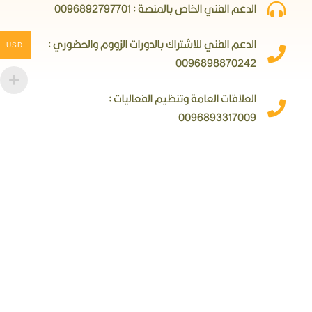
الدعم الفني الخاص بالمنصة : 0096892797701
الدعم الفني للاشتراك بالدورات الزووم والحضوري :
USD
0096898870242
العلاقات العامة وتنظيم الفعاليات :
0096893317009