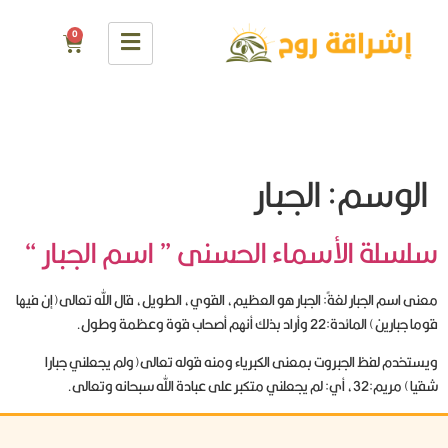
0
الوسم:
الجبار
سلسلة الأسماء الحسنى ” اسم الجبار “
معنى اسم الجبار لغةً: الجبار هو العظيم، القوي، الطويل، قال الله تعالى(إن فيها
قوما جبارين) المائدة:22 وأراد بذلك أنهم أصحاب قوة وعظمة وطول.
ويستخدم لفظ الجبروت بمعنى الكبرياء ومنه قوله تعالى(ولم يجعلني جبارا
شقيا) مريم:32، أي: لم يجعلني متكبر على عبادة الله سبحانه وتعالى.