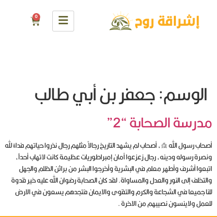
0
الوسم:
جعفر بن أبي طالب
مدرسة الصحابة “2”
أصحاب رسول الله صلى الله عليه وسلم، أصحاب لم يشهد التاريخ رجالاً مثلهم رجال نذروا حياتهم فداءً لله
ونصرة رسوله ودينه، رجال زعزعوا أمان إمبراطوريات عظيمة كانت لاتهاب أحداً،
اتبعوا أشرف وأطهر معلم في البشرية وأخرجوا البشر من براثن الظلم والجهل
والتخلف إلى النور والعدل والمساواة. لقد كان الصحابة رضوان الله عليه خير قدوة
للنا جميعا في الشجاعة والكرم والتقوى والايمان فتجدهم يسعون في الارض
للعمل ولاينسون نصيبهم من الاخرة .