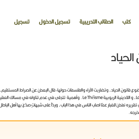
كتب
الحقائب التدريبية
تسجيل الدخول
تسجيل
الحياد
وع قانون الحياد، وتضاربت الآراء والفلسفات حولها؛ قال البعضُ عن الصراط المستقيم، وت
. وهو خلافٌ ما بين الدينLa Religion، و اللادينية الربوبية Le Théisme . وأهمية تتجلى في عدم ت
قريره نفضٌ للغبار عمّا اصاب الناس في هذا الباب، وردّاً على شبهاتٍ صدّعَ بها أهل البا
خرجه.