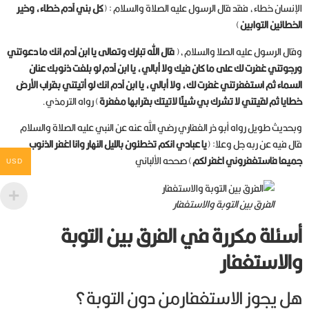
الإنسان خطاء، فقد قال الرسول عليه الصلاة والسلام : (
كل بني آدم خطاء، وخير
الخطائين التوابين
)
وقال الرسول عليه الصلا والسلام،(
قال الله تبارك وتعالى يا ابن آدم انك ما دعوتني
ورجوتني غفرت لك على ما كان فيك ولا أبالي، يا ابن آدم لو بلغت ذنوبك عنان
السماء ثم استغفرتني غفرت لك، ولا أبالي، يا ابن آدم انك لو أتيتني بقراب الأرض
خطايا ثم لقيتني لا تشرك بي شيئًا لاتيتك بقرابها مغفرة
) رواه الترمذي.
وبحديث طويل رواه أبو ذر الغفاري رضي الله عنه عن النبي عليه الصلاة والسلام
قال فيه عن ربه جل وعلا: (
يا عبادي انكم تخطئون بالليل النهار وانا اغفر الذنوب
جميعا فاستغفروني اغفر لكم
) صححه الألباني
USD
الفرق بين التوبة والاستغفار
أسئلة مكررة في الفرق بين التوبة
والاستغفار
هل يجوز الاستغفارمن دون التوبة؟