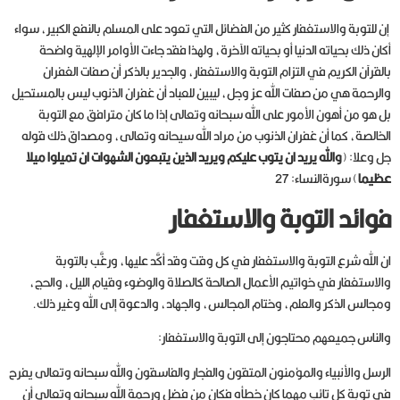
إن للتوبة والاستغفار كثير من الفضائل التي تعود على المسلم بالنفع الكبير، سواء
أكان ذلك بحياته الدنيا أو بحياته الآخرة، ولهذا فقد جاءت الأوامر الإلهية واضحة
بالقرآن الكريم في التزام التوبة والاستغفار، والجدير بالذكر أن صفات الغفران
والرحمة هي من صفات الله عز وجل، ليبين للعباد أن غفران الذنوب ليس بالمستحيل
بل هو من أهون الأمور على الله سبحانه وتعالى إذا ما كان مترافق مع التوبة
الخالصة، كما أن غفران الذنوب من مراد الله سيحانه وتعالى، ومصداق ذلك قوله
جل وعلا: (
والله يريد ان يتوب عليكم ويريد الذين يتبعون الشهوات ان تميلوا ميلا
عظيما
) سورةالنساء: 27
فوائد التوبة والاستغفار
ان الله شرع التوبة والاستغفار في كل وقت وقد أكَّد عليها، ورغَّب بالتوبة
والاستغفار في خواتيم الأعمال الصالحة كالصلاة والوضوء وقيام الليل، والحج،
ومجالس الذكر والعلم، وختام المجالس، والجهاد، والدعوة إلى الله وغير ذلك.
والناس جميعهم محتاجون إلى التوبة والاستغفار:
الرسل والأنبياء والمؤمنون المتقون والفجار والفاسقون والله سبحانه وتعالى يفرح
في توبة كل تائب مهما كان خطأه فكان من فضل ورحمة الله سبحانه وتعالى أن