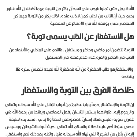
الله لا يمل حتى تملوا فيجب على العبد أن يكثر من التوبة مهما أخطاء إن الله غفور
رحيم حيث أن التائب من الذنب كمن لا ذنب عنده، لذلك يكثر من التوبة مهما كرر
المعاصي حتى يوفقه الله في الامتناع عن المعصية
هل الاستغفار عن الذنب يسمى توبة؟
التوبة تتضمن أمر ماضي وحاضر ومستقبل، فالندم على الماضي والأبتعاد عن
الذنب في الحاضر والعزم على عدم عمله في المستقبل
والاستغفارهو طلب المغفرة من الله فمغفرة الله لعبده تتضمن ستره فلا
يفضحه
خلاصة الفرق بين التوبة والاستغفار
إن التوبة والإستغفار رحمةٌ وبابٌ عظيمٌ من أبواب الإقبال على الله سبحانه وتعالى
والرجوع إليه، فلولاهما يستمر الإنسان بفعل المعاصي ويقنط من رحمة الله في
غفران ذنوبه؛ فليس هناك إنسانٌ مَعصومٌعن الخطأ ولا يُذنب، فمنذ بدء الخليقة
عصى سيّدنا آدم عليه الصلاة والسلام الله تعالى، حيث أغواه الشيطان ووسوس
إليه أن يأكل من الشجرة التي نهاه الله سبحانه عنها، ولكنه بعد ذلك نَدم واستغفر،