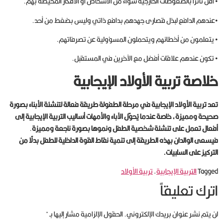
• أقل تأثراً بالضغوطات الخارجية سواء من الأشخاص أو الأفكار المحيطة بهم.
•عندهم الدافع لبذل قصارى جهدهم بدافع ذاتي وليس بضغط من أحد.
• يتعلمون من أخطائهم ويتحملون المسؤولية عن تصرفاتهم.
• تكون عندهم علاقات أفضل مع الآخرين في المستقبل.
خلاصة تربية الأولاد الإيجابية
تعد تربية الأولاد الإيجابية في مرحلة الطفولة طريقة فعالة لتنشئة الأبناء بصورة
صحيحة ومميزة، خاصة عندما يُحوّل الآباء والأمهات أساليب التربية الإيجابية إلى
أفعال تعمل على تنشئة شخصية الطفل ونموها بصورة ناجعة ومميزة
.
فيسعى الوالدان بهذه الطريقة إلى تنمية نقاط القوة الداخلية للطفل بدلًا من
التركيز على السلبيات.
Tagged
التربية الإيجابية
,
تربية الأولاد
اترك تعليقاً
لن يتم نشر عنوان بريدك الإلكتروني.
الحقول الإلزامية مشار إليها بـ
*