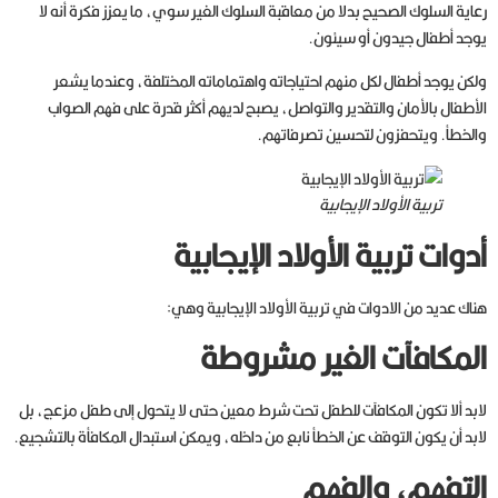
رعاية السلوك الصحيح بدلا من معاقبة السلوك الغير سوي، ما يعزز فكرة أنه لا
يوجد أطفال جيدون أو سيئون.
ولكن يوجد أطفال لكل منهم احتياجاته واهتماماته المختلفة، وعندما يشعر
الأطفال بالأمان والتقدير والتواصل، يصبح لديهم أكثر قدرة على فهم الصواب
والخطأ. ويتحفزون لتحسين تصرفاتهم.
تربية الأولاد الإيجابية
أدوات تربية الأولاد الإيجابية
هناك عديد من الادوات في تربية الأولاد الإيجابية وهي:
المكافآت الغير مشروطة
لابد ألا تكون المكافآت للطفل تحت شرط معين حتى لا يتحول إلى طفل مزعج، بل
لابد أن يكون التوقف عن الخطأ نابع من داخله، ويمكن استبدال المكافأة بالتشجيع.
التفهم، والفهم