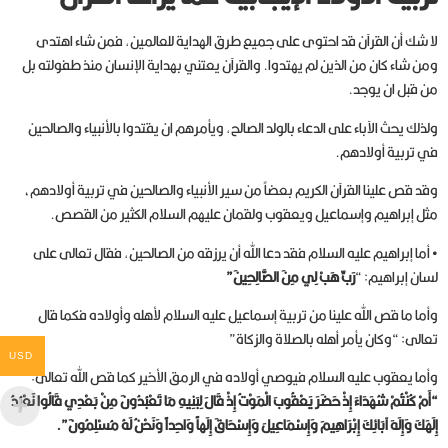
لا شك أن القرآن قد احتوى على جميع طرق الهداية للعالمين, فمن شاء اهتدى
ومن شاء كان من الذين لم يهتدوا. والقرآن يعتني بهداية الإنسان منذ طفولته بل
من قبل ان يوجد.
ولذلك يحث الآباء على الدعاء بالولد الصالح, ويأمرهم ان يقتدوا بالأنبياء والصالحين
في تربية أولادهم.
وقد قص علينا القرآن الكريم بعضاً من سير الأنبياء والصالحين في تربية أولادهم،
مثل إبراهيم وإسماعيل ويعقوب ولقمان عليهم السلام الكثير من القصص.
• أما إبراهيم عليه السلام فقد دعا الله أن يرزقه من الصالحين, فقال تعالى على
لسان إبراهيم: “
رَبِّ هَبْ لِي مِنَ الصَّالِحِينَ”
وأما ما قص الله علينا من تربية إسماعيل عليه السلام لأهله وأولاده فكما قال
تعالى: “وكان يأمر أهله بالصلاة والزكاة”
USD
وأما يعقوب عليه السلام فيوصي أولاده في الرمق الأخير كما قص الله تعالى:
“أَمْ كُنْتُمْ شُهَدَاءَ إِذْ حَضَرَ يَعْقُوبَ الْمَوْتُ إِذْ قَالَ لِبَنِيهِ مَا تَعْبُدُونَ مِنْ بَعْدِي قَالُوا نَعْبُدُ
إِلَهَكَ وَإِلَهَ آبَائِكَ إِبْرَاهِيمَ وَإِسْمَاعِيلَ وَإِسْحَاقَ إِلَهاً وَاحِداً وَنَحْنُ لَهُ مُسْلِمُونَ”.