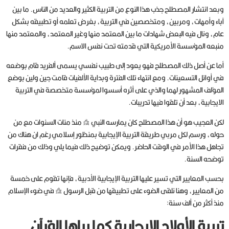
وبعد انتشار المصطلح جذب هذا النوع من التربية الكثير والعديد من الناس. ما بين
آباء وأمهات، ومربين، ومتخصصين في التربية، بغرض تعلمه أو تطبيقه بشكل
عام، ونال فيه البعض شهادات ما بين المعتمد منها وغير المعتمد، والمعتمد منها
منبعه المؤسسة الأمريكية التي قدمته تحت نفس الاسم.
أما عن أصل ذلك المصطلح فهو يعود إلى طبيب نفسي يسمى ألفريد قام بوضعه
في أوائل التسعينات. ومع انتهاء تلك الفترة وبداية الألفيات قامت جين ولين بوضع
المؤلف المشهور لهما والذي على أثره أسسوا لمؤسسة متخصصة في التربية
الايجابية، بعد أن تلقوا فيها تدريبات.
لكن العجيب هو أن هذا المصطلح كان يمارسه النبي صلى الله عليه وسلم منذ مئات السنوات مع من
حوله، ورسم لكل مربي طريقة التربية الإيجابية بمنظور إسلامي رغم ان هناك من
تجاهل هذا الأمر في الوقت الحاضر. ويمكن توضيح ذلك فيما يلي وذلك من فقرات
توضحه السنة.
بحسب المعايير التي تسير عليها التربية الإيجابية الأدبية، فإنها تقوم على خمسة
من المعايير، وهنا نلقى الضوء على تطبيقها من قبل الرسول صلى الله عليه وسلم في ضوء الإسلام
منذ أكثر من ألف سنة:
تربية الأولاد الإيجابية كما يراها القرآن