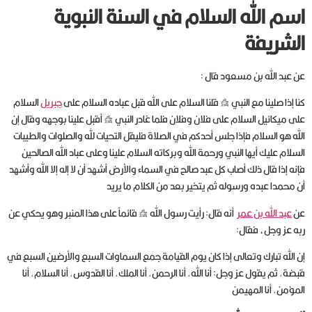
اسم الله السلام في السنة النبوية
الشريفة
عن عبد الله بن مسعود قال :
كنا إذا صلينا مع النبي ﷺ قلنا السلام على الله قبل عباده السلام على
جبريل
السلام
على ميكائيل السلام على فلان وفلان فلما غادر النبي ﷺ أقبل علينا بوجهه وقال إن
الله هو السلام فإذا جلس أحدكم في الصلاة فليقل التحيات لله والصلوات والطيبات
السلام عليك أيها النبي ورحمة الله وبركاته السلام علينا وعلى عباد الله الصالحين
فإنه إذا قال ذلك أصاب كل عبد صالح في السماء والأرض أشهد أن لا إله إلا الله وأشهد
أن محمدا عبده ورسوله ثم يتخير بعد من الكلام ما يريد
عن
عبد الله بن عمر
أنه قال: رأيت رسول الله ﷺ قائماً على هذا المنبر وهو يحكي عن
ربه عز وجل، فقال:
إن الله تبارك وتعالى إذا كان يوم القيامة جمع السماوات السبع والأرضين السبع في
قبضة, ثم يقول عز وجل: أنا الله, أنا الرحمن, أنا الملك, أنا القدوس, أنا السلام, أنا
المؤمن, أنا المهيمن