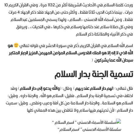
وردت كلمة السلام في الأحاديث الشريفة أكثر من 1132 مرة، وفي القرآن الكريم 10
مرات، بينما ذكرت الحرب ثلاثا فقط، وأكثر حتى من الجهاد فقد ذكر الجهاد 4 مرات
فقط، ومن أسماء الله الحسنى «السلام» ولهذا يسمي المسلمين عبدالسلام
وفي كل صلاة سلام عند ختامها وسلام في ذكرها «في التحيات»، ويرفق
في ذكر الأنبياء والملائكة ذكر السلام
اسم الله السلام في القرآن الكريم ذُكر في سورة الحشر في قوله تعالي
هو
الله الذي لا إله إلا هو الملك القدوس السلام المؤمن المهيمن العزيز الجبار المتكبر
سبحان الله عما يشركون
(
تسمية الجنة بدار السلام
قال تعالى: (
لهم دار السلام عند ربهم
) وقال: (
والله يدعو إلى دار السلام
) وقد
اختلف في تسمية الجنة بدار السلام، فقيل: السلام هو الله، والجنة داره، وقيل:
السلام هو السلامة، والجنة دار السلامة من كل آفة وعيب ونقص، وقيل: سميت
دار السلام : لأن تحيتهم فيها سلام ولا تناقض بين هذه المعاني كلها
سلسلة الأسماء الحسنى ” اسم السلام “