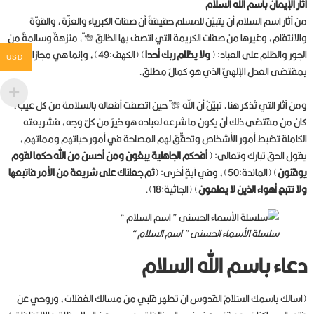
آثار الإيمان باسم الله السلام
من آثار اسم السلام أن يتبيّن للمسلم حقيقةَ أن صفات الكبرياء والعزّة، والقوّة
والانتقام، وغيرها من صفات الكريمة التي اتصف بها الخالق جلّ جلاله، منزهةٌ وسالمةٌ من
الجور والظلم على العباد: (
ولا يظلم ربك أحدا
) (الكهف:49)، وإنما هي مجازاةٌ
USD
بمقتضى العدل الإلهيّ الذي هو كمالٌ مطلق.
ومن آثار التي تُذكر هنا، تبيّنُ أن الله جلّ جلاله حين اتصفت أفعاله بالسلامة من كل عيب،
كان من مقتضى ذلك أن يكون ما شرعه لعباده هو خيرٌ من كلّ وجه، فشريعته
الكاملة تضبط أمور الأشخاص وتحقّق لهم المصلحة في أمور حياتهم ومماتهم،
يقول الحق تبارك وتعالى: (
أفحكم الجاهلية يبغون ومن أحسن من الله حكما لقوم
يوقنون
) (المائدة:50)، وفي آيةٍ أخرى: (
ثم جعلناك على شريعة من الأمر فاتبعها
ولا تتبع أهواء الذين لا يعلمون
) (الجاثية:18).
سلسلة الأسماء الحسنى ” اسم السلام “
دعاء باسم الله السلام
(اسالك باسمك السَلامّ القدوس ان تطهر قلبي من مسالك الغفلات، وروحي عن