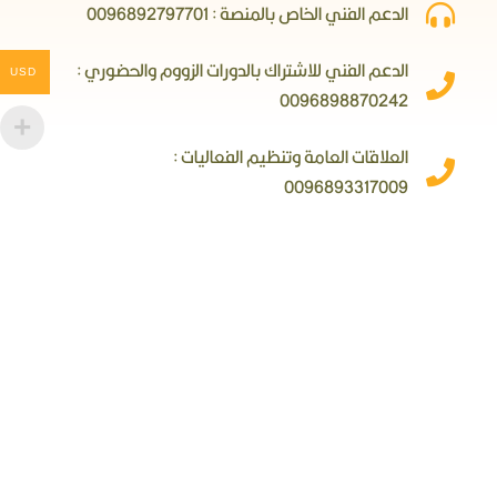
الدعم الفني الخاص بالمنصة : 0096892797701
الدعم الفني للاشتراك بالدورات الزووم والحضوري :
USD
0096898870242
العلاقات العامة وتنظيم الفعاليات :
0096893317009