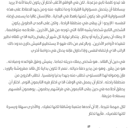
قد تبدو كلمة تابع مزعجة، لكن في الواقع الأغلب أختار أن يكون تابعا لأنه لا يريد
ببساطة أن يتحمل مسؤولية القيادة وما تطلبه منه ومن جهد للحفاظ على هذه
المسؤولية التي قد يكون ثمنها باهظ في البداية، فالإنسان غالبا ما يسعى إرضاء
لنفسه (الإيجو) أن يبقى في منطقة الراحة، ولكن على المدى الطويل يكون
الشخص التابع شخصا يشبه الآلة التي توجه من قبل الآخرين، فأحلامه متواضعة،
لا يملك أن يعبر أن رأيه أو يختار، ينتظر نهاية كل شهر أن يقبض راتبه الذي تلقاه نظير
تنفيذه لأوامر الآخرين، وبالرغم من ذلك فهو لا يستطيع العيش خارج حدود ذلك
الراتب الذي ارتضاه لنفس وإذا حاول فإنه يدخل في دوامة أخرى
في حين أن القائد، هو شخص يملك حريته تماما، يعيش وفق قواعده ومبادئه،
هو من يقرر، وهو من يدير دفة حياته، نعم لا تكون بداية كل قائد مفروشة بالورد،
فإن وصوله لهذا المستوى تطلب منه جهدا بدنيا ونفسيا، تطلب الخروج من
منطقة راحته، اختار أن يعمل في الوقت الذي اختار فيه التابعون النوم، اختار أ ن
يحقق أحلامه في حين بقى التابعون في فراشهم يحلمون، يوهمون أنفسهم
بسعادة مزيفة.
لكل مهمة نتيجة، إلا أن أحدها متعبة وشاقة لكنها تعليك، والأخرى سهلة ويسرة
لكنها تقصيك، فأيها تختار